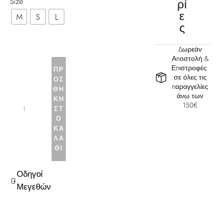
Size
ρί
ε
M
S
L
ς
Δωρεάν
Αποστολή &
Επιστροφές:
ΠΡ
σε όλες τις
ΟΣ
παραγγελίες
ΘΉ
άνω των
ΚΗ
150€
ΣΤ
Ο
ΚΑ
ΛΆ
ΘΙ
Οδηγοί
Μεγεθών