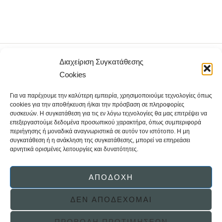
Διαχείριση Συγκατάθεσης
Cookies
Για να παρέχουμε την καλύτερη εμπειρία, χρησιμοποιούμε τεχνολογίες όπως
cookies για την αποθήκευση ή/και την πρόσβαση σε πληροφορίες
συσκευών. Η συγκατάθεση για τις εν λόγω τεχνολογίες θα μας επιτρέψει να
Femininity & Power United
επεξεργαστούμε δεδομένα προσωπικού χαρακτήρα, όπως συμπεριφορά
περιήγησης ή μοναδικά αναγνωριστικά σε αυτόν τον ιστότοπο. Η μη
συγκατάθεση ή η ανάκληση της συγκατάθεσης, μπορεί να επηρεάσει
αρνητικά ορισμένες λειτουργίες και δυνατότητες.
ΑΠΟΔΟΧΉ
ΔΕΝ ΑΠΟΔΈΧΟΜΑΙ
Powered by Nadia Duka
ΠΡΟΒΟΛΉ ΠΡΟΤΙΜΉΣΕΩΝ