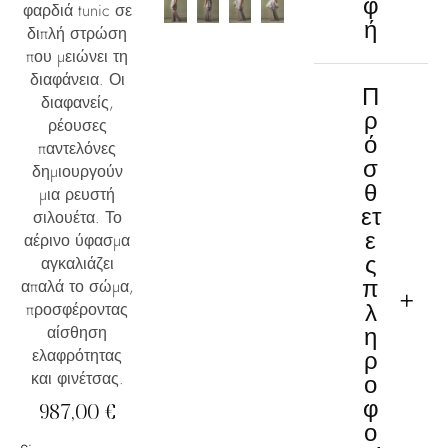
φ
φαρδιά tunic σε
ή
διπλή στρώση
που μειώνει τη
διαφάνεια. Οι
Π
διαφανείς,
ρ
ρέουσες
ό
παντελόνες
σ
δημιουργούν
θ
μια ρευστή
ετ
σιλουέτα. Το
ε
αέρινο ύφασμα
ς
αγκαλιάζει
απαλά το σώμα,
π
προσφέροντας
λ
αίσθηση
η
ελαφρότητας
ρ
και φινέτσας.
ο
φ
987,00
€
ο