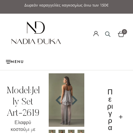
Δωρεάν παραγγελίες παγκοσμίως άνω των 150€
0
MENU
Model:Jel
Π
ε
ly Set
ρι
Art-2619
γ
ρ
Ελαφρύ
α
κοστούμι με