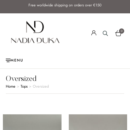
Free worldwide shipping on orders over €150
0
MENU
Oversized
Home
>
Tops
>
Oversized