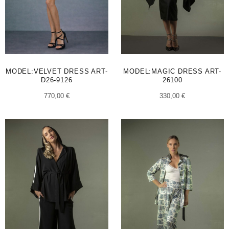
MODEL:VELVET DRESS ART-
MODEL:MAGIC DRESS ART-
D26-9126
26100
770,00
€
330,00
€