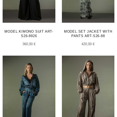
MODEL:KIMONO SUIT ART-
MODEL:SET JACKET WITH
S26-8926
PANTS ART-S26-88
360,00
€
420,00
€