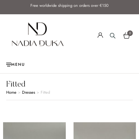
Free worldwide shipping on orders over €150
0
MENU
Fitted
Home
>
Dresses
>
Fitted